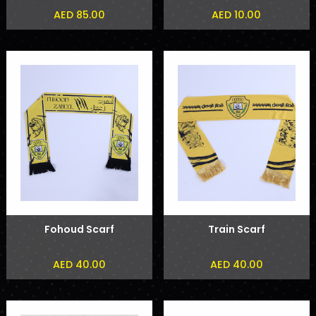
AED 85.00
AED 10.00
Fohoud Scarf
Train Scarf
AED 40.00
AED 40.00