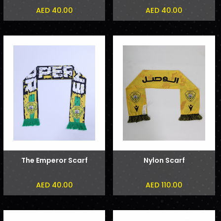
AED 40.00
AED 40.00
The Emperor Scarf
Nylon Scarf
AED 40.00
AED 110.00