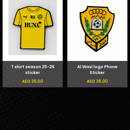
T shirt season 25-26
Al Wasl logo Phone
sticker
Sticker
AED 35.00
AED 35.00