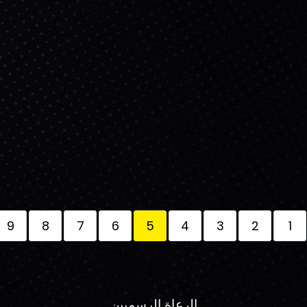
9
8
7
6
5
4
3
2
1
الرعاة الرسميين