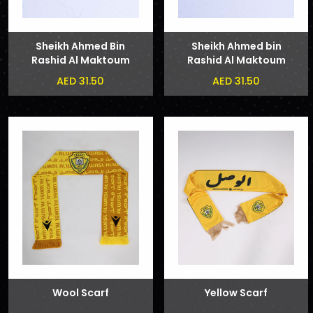
Sheikh Ahmed Bin
Sheikh Ahmed bin
Rashid Al Maktoum
Rashid Al Maktoum
and Sheikh Hamdan
Badge
AED 31.50
AED 31.50
bin Mohammed bin
Rashid Al Maktoum
Phone Sticker
Wool Scarf
Yellow Scarf