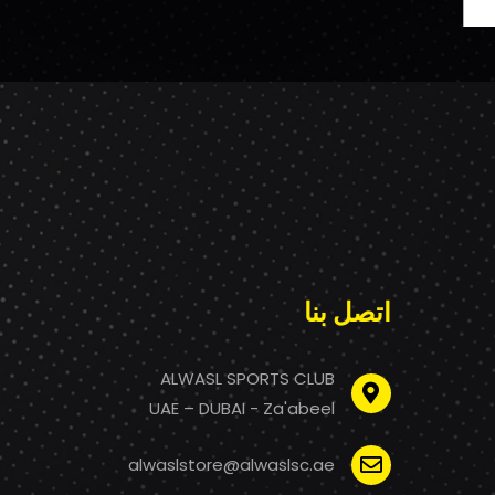
اتصل بنا
ALWASL SPORTS CLUB
UAE – DUBAI - Za'abeel
alwaslstore@alwaslsc.ae