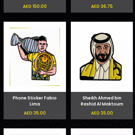
AED 150.00
AED 36.75
Phone Sticker Fabio
Sheikh Ahmed bin
Lima
Rashid Al Maktoum
Phone Sticker
AED 35.00
AED 35.00