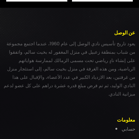
عن الوصل
يعود تاريخ تأسيس نادي الوصل إلى عام 1960، عندما اجتمع مجموعة
من شباب بمنطقة زعبيل في منزل المغفور له بخيت سالم، واتفقوا
على إنشاء نادٍ رياضي تحت مسمى الزمالك لممارسة هواياتهم
الرياضية، ومن هذه الغرفة في منزل بخيت سالم، إلى استئجار منزل
من غرفتين، بعد الازدياد الكبير في عدد الأعضاء، والإقبال على هذا
النادي الوليد، ثم تم فرض مبلغ قدره عشرة دراهم على كل عضو لدعم
ميزانية النادي.
معلومات
حسابي