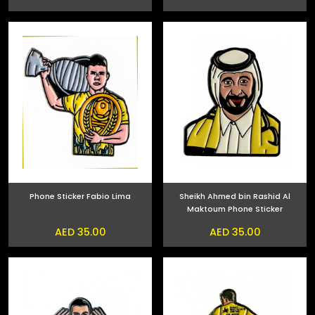
Phone Sticker Fabio Lima
Sheikh Ahmed bin Rashid Al
Maktoum Phone Sticker
AED 35.00
AED 35.00