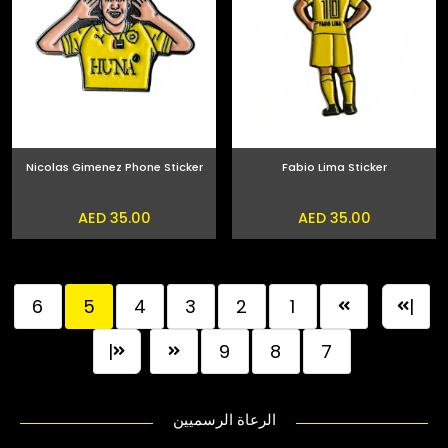
Nicolas Gimenez Phone Sticker
Fabio Lima Sticker
AED 35.00
AED 35.00
6
5
4
3
2
1
|
|
9
8
7
الرعاة الرسميين