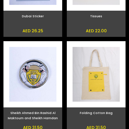
Dubai Sticker
Tissues
AED 26.25
AED 22.00
Sheikh Ahmed Bin Rashid Al
Folding Cotton Bag
Maktoum and Sheikh Hamdan
bin Mohammed bin Rashid Al
AED 31.50
AED 31.50
Maktoum Phone Sticker