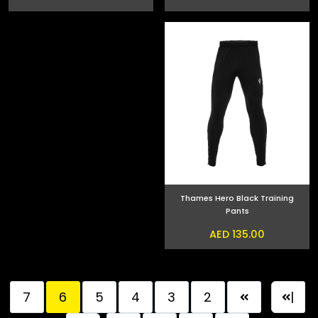
Thames Hero Black Training
Pants
AED 135.00
7
6
5
4
3
2
|