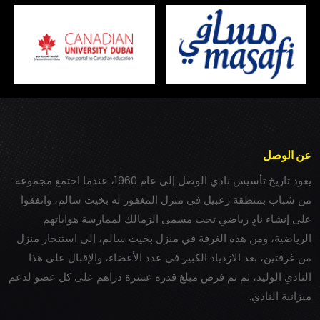
عن الوصل
يعود تاريخ تأسيس نادي الوصل إلى عام 1960، عندما اجتمع مجموعة
من شباب بمنطقة زعبيل في منزل المغفور له بخيت سالم، واتفقوا
على إنشاء نادٍ رياضي تحت مسمى الزمالك لممارسة هواياتهم
الرياضية، ومن هذه الغرفة في منزل بخيت سالم، إلى استئجار منزل
من غرفتين، بعد الازدياد الكبير في عدد الأعضاء، والإقبال على هذا
النادي الوليد، ثم تم فرض مبلغ قدره عشرة دراهم على كل عضو لدعم
ميزانية النادي.