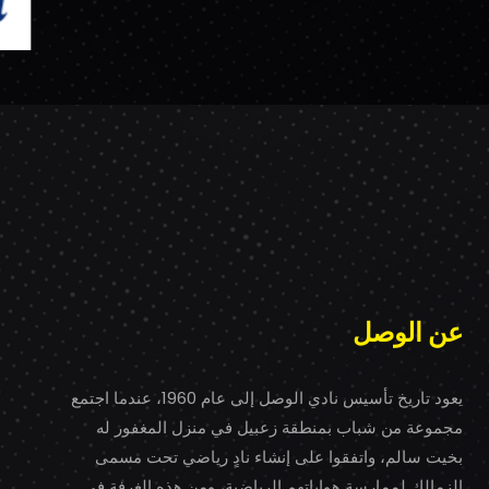
عن الوصل
يعود تاريخ تأسيس نادي الوصل إلى عام 1960، عندما اجتمع
مجموعة من شباب بمنطقة زعبيل في منزل المغفور له
بخيت سالم، واتفقوا على إنشاء نادٍ رياضي تحت مسمى
الزمالك لممارسة هواياتهم الرياضية، ومن هذه الغرفة في