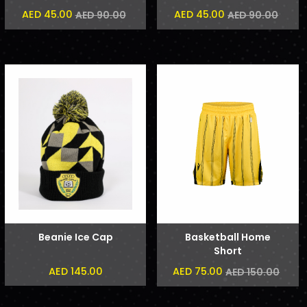
AED 45.00
AED 45.00
AED 90.00
AED 90.00
Beanie Ice Cap
Basketball Home
Short
AED 145.00
AED 75.00
AED 150.00