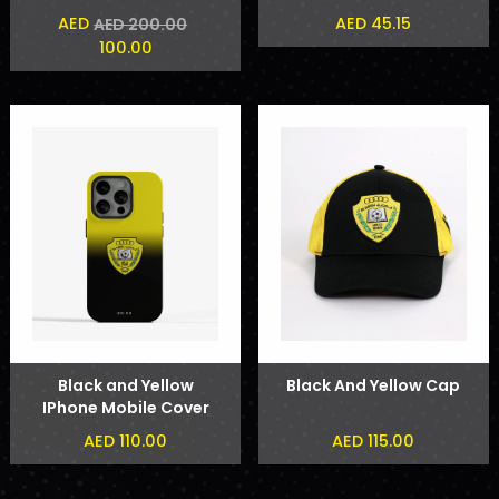
AED
AED 45.15
AED 200.00
100.00
Black and Yellow
Black And Yellow Cap
IPhone Mobile Cover
AED 110.00
AED 115.00