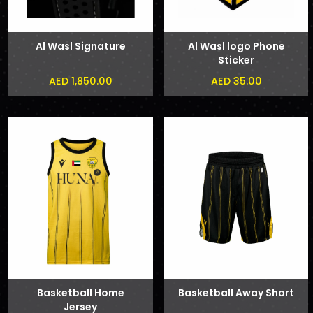
Al Wasl Signature
Al Wasl logo Phone
Sticker
AED 1,850.00
AED 35.00
Basketball Home
Basketball Away Short
Jersey