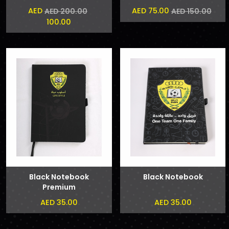
AED
AED 75.00
AED 200.00
AED 150.00
100.00
Black Notebook
Black Notebook
Premium
AED 35.00
AED 35.00