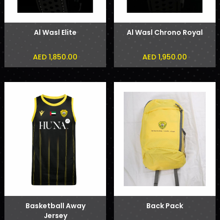
Al Wasl Elite
Al Wasl Chrono Royal
AED 1,850.00
AED 1,950.00
Basketball Away
Back Pack
Jersey