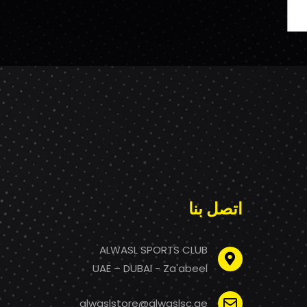
اتصل بنا
ALWASL SPORTS CLUB
UAE – DUBAI - Za'abeel
alwaslstore@alwaslsc.ae