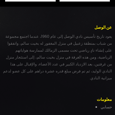
عن الوصل
يعود تاريخ تأسيس نادي الوصل إلى عام 1960، عندما اجتمع مجموعة
من شباب بمنطقة زعبيل في منزل المغفور له بخيت سالم، واتفقوا
على إنشاء نادٍ رياضي تحت مسمى الزمالك لممارسة هواياتهم
الرياضية، ومن هذه الغرفة في منزل بخيت سالم، إلى استئجار منزل
من غرفتين، بعد الازدياد الكبير في عدد الأعضاء، والإقبال على هذا
النادي الوليد، ثم تم فرض مبلغ قدره عشرة دراهم على كل عضو لدعم
ميزانية النادي.
معلومات
حسابي