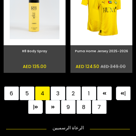
R8 Body Spray
Puma Home Jersey 2025-2026
AED 135.00
AED 124.50
AED 349.00
6
5
4
3
2
1
|
|
9
8
7
الرعاة الرسميين