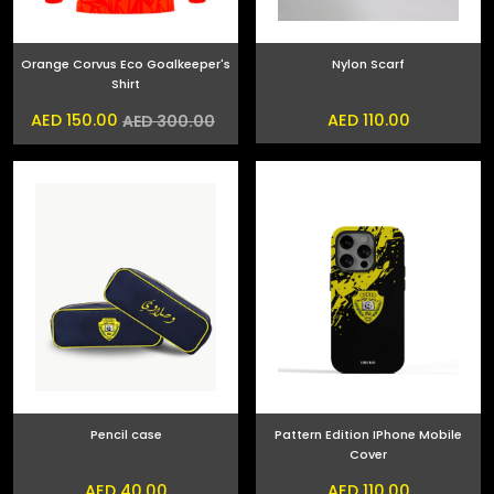
Orange Corvus Eco Goalkeeper's
Nylon Scarf
Shirt
AED 150.00
AED 110.00
AED 300.00
Pencil case
Pattern Edition IPhone Mobile
Cover
AED 40.00
AED 110.00