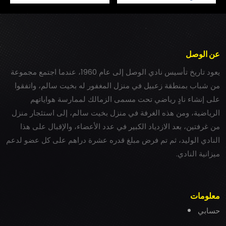
عن الوصل
يعود تاريخ تأسيس نادي الوصل إلى عام 1960، عندما اجتمع مجموعة
من شباب بمنطقة زعبيل في منزل المغفور له بخيت سالم، واتفقوا
على إنشاء نادٍ رياضي تحت مسمى الزمالك لممارسة هواياتهم
الرياضية، ومن هذه الغرفة في منزل بخيت سالم، إلى استئجار منزل
من غرفتين، بعد الازدياد الكبير في عدد الأعضاء، والإقبال على هذا
النادي الوليد، ثم تم فرض مبلغ قدره عشرة دراهم على كل عضو لدعم
ميزانية النادي.
معلومات
حسابي