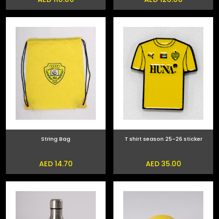
String Bag
T shirt season 25-26 sticker
AED 14.70
AED 35.00