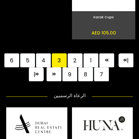
Karak Cups
AED 105.00
6
5
4
3
2
1
|
|
9
8
7
الرعاة الرسميين