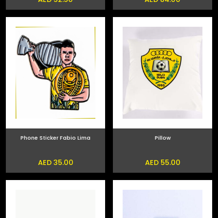
Phone Sticker Fabio Lima
Pillow
AED 35.00
AED 55.00