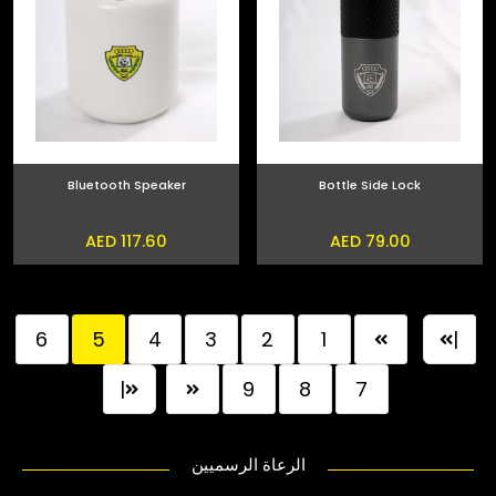
Bluetooth Speaker
Bottle Side Lock
AED 117.60
AED 79.00
6
5
4
3
2
1
|
|
9
8
7
الرعاة الرسميين