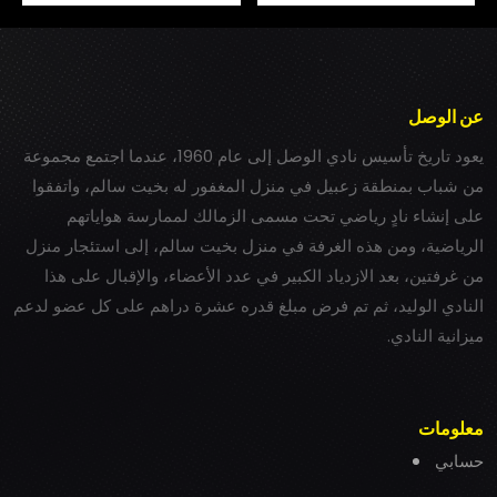
عن الوصل
يعود تاريخ تأسيس نادي الوصل إلى عام 1960، عندما اجتمع مجموعة
من شباب بمنطقة زعبيل في منزل المغفور له بخيت سالم، واتفقوا
على إنشاء نادٍ رياضي تحت مسمى الزمالك لممارسة هواياتهم
الرياضية، ومن هذه الغرفة في منزل بخيت سالم، إلى استئجار منزل
من غرفتين، بعد الازدياد الكبير في عدد الأعضاء، والإقبال على هذا
النادي الوليد، ثم تم فرض مبلغ قدره عشرة دراهم على كل عضو لدعم
ميزانية النادي.
معلومات
حسابي