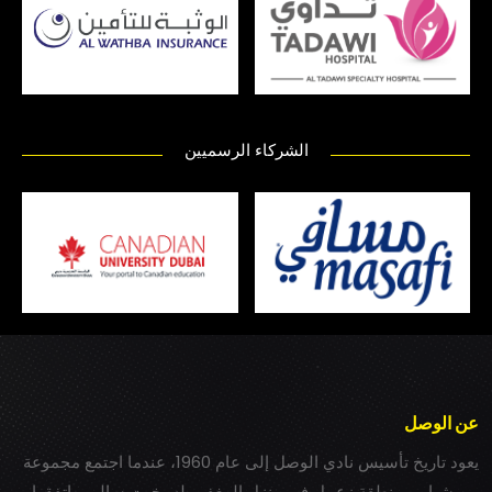
الشركاء الرسميين
عن الوصل
يعود تاريخ تأسيس نادي الوصل إلى عام 1960، عندما اجتمع مجموعة
من شباب بمنطقة زعبيل في منزل المغفور له بخيت سالم، واتفقوا