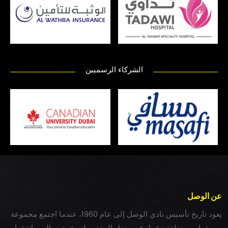
الشركاء الرسميين
عن الوصل
يعود تاريخ تأسيس نادي الوصل إلى عام 1960، عندما اجتمع مجموعة
من شباب بمنطقة زعبيل في منزل المغفور له بخيت سالم، واتفقوا