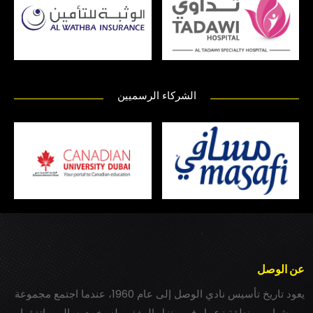
الشركاء الرسميين
عن الوصل
يعود تاريخ تأسيس نادي الوصل إلى عام 1960، عندما اجتمع مجموعة
من شباب بمنطقة زعبيل في منزل المغفور له بخيت سالم، واتفقوا