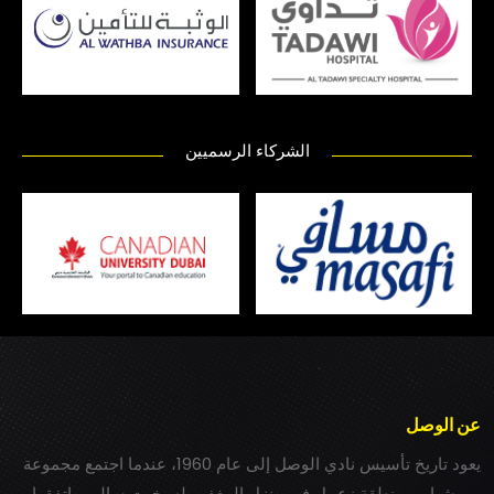
الشركاء الرسميين
عن الوصل
يعود تاريخ تأسيس نادي الوصل إلى عام 1960، عندما اجتمع مجموعة
من شباب بمنطقة زعبيل في منزل المغفور له بخيت سالم، واتفقوا