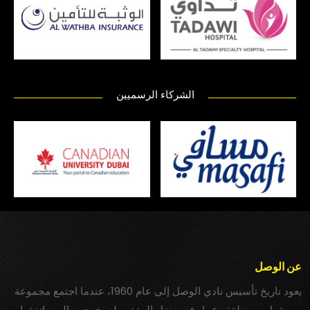
الشركاء الرسميين
عن الوصل
يعود تاريخ تأسيس نادي الوصل إلى عام 1960، عندما اجتمع مجموعة
من شباب بمنطقة زعبيل في منزل المغفور له بخيت سالم، واتفقوا