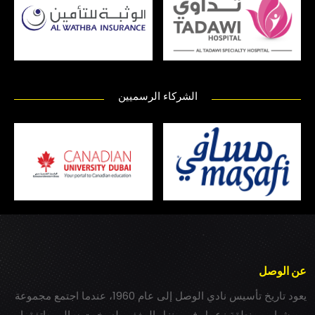
الشركاء الرسميين
عن الوصل
يعود تاريخ تأسيس نادي الوصل إلى عام 1960، عندما اجتمع مجموعة
من شباب بمنطقة زعبيل في منزل المغفور له بخيت سالم، واتفقوا