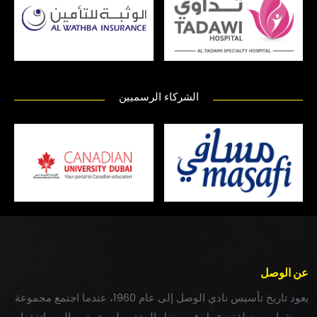
الشركاء الرسميين
عن الوصل
يعود تاريخ تأسيس نادي الوصل إلى عام 1960، عندما اجتمع مجموعة
من شباب بمنطقة زعبيل في منزل المغفور له بخيت سالم، واتفقوا