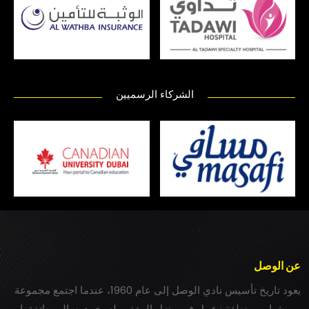
الشركاء الرسميين
عن الوصل
يعود تاريخ تأسيس نادي الوصل إلى عام 1960، عندما اجتمع مجموعة
من شباب بمنطقة زعبيل في منزل المغفور له بخيت سالم، واتفقوا