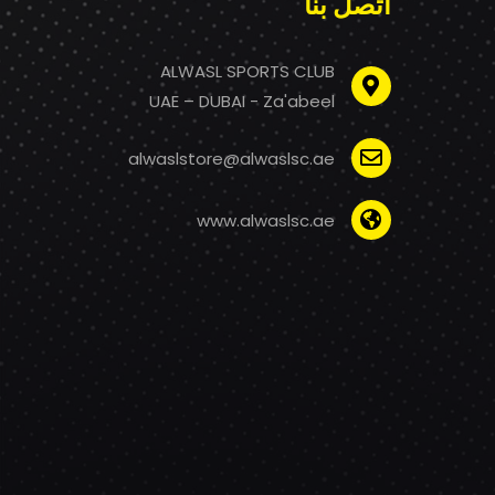
اتصل بنا
ALWASL SPORTS CLUB
UAE – DUBAI - Za'abeel
alwaslstore@alwaslsc.ae
www.alwaslsc.ae