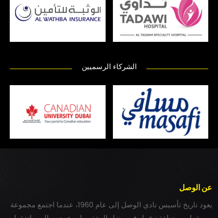
الشركاء الرسميين
عن الوصل
يعود تاريخ تأسيس نادي الوصل إلى عام 1960، عندما اجتمع مجموعة
من شباب بمنطقة زعبيل في منزل المغفور له بخيت سالم، واتفقوا