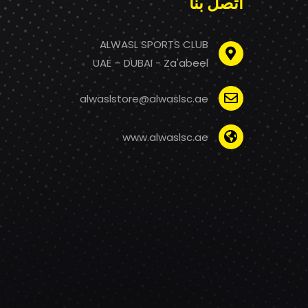
اتصل بنا
ALWASL SPORTS CLUB
UAE – DUBAI - Za'abeel
alwaslstore@alwaslsc.ae
www.alwaslsc.ae