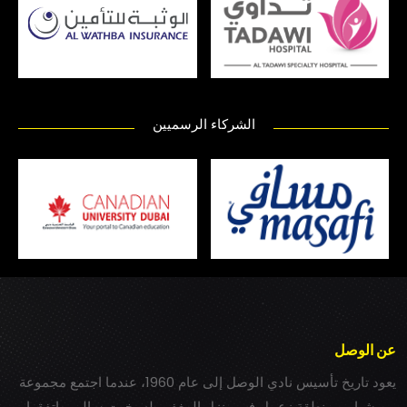
الشركاء الرسميين
عن الوصل
يعود تاريخ تأسيس نادي الوصل إلى عام 1960، عندما اجتمع مجموعة
من شباب بمنطقة زعبيل في منزل المغفور له بخيت سالم، واتفقوا