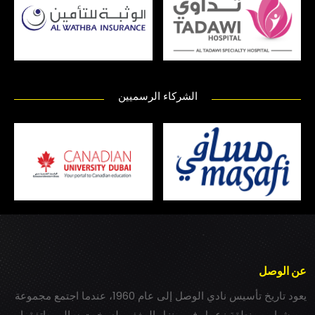
الشركاء الرسميين
عن الوصل
يعود تاريخ تأسيس نادي الوصل إلى عام 1960، عندما اجتمع مجموعة
من شباب بمنطقة زعبيل في منزل المغفور له بخيت سالم، واتفقوا