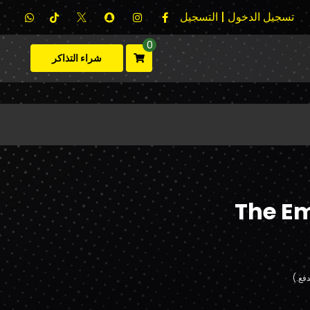
تسجيل الدخول | التسجيل
0
شراء التذاكر
The Em
فع.)