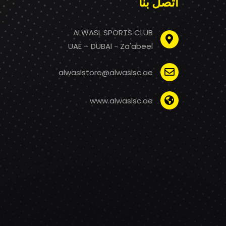
اتصل بنا
ALWASL SPORTS CLUB
UAE – DUBAI - Za'abeel
alwaslstore@alwaslsc.ae
www.alwaslsc.ae