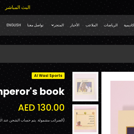
البث المباشر
اديمية
الرياضات
الملاعب
الأخبار
المتجر
تواصل معنا
ENGLISH
Al Wasl Sports
peror's book
AED 130.00
(الضرائب مشمولة. يتم حساب الشحن عند الد