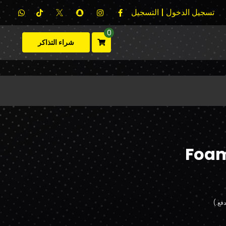
تسجيل الدخول | التسجيل
0
شراء التذاكر
Foam
فع.)