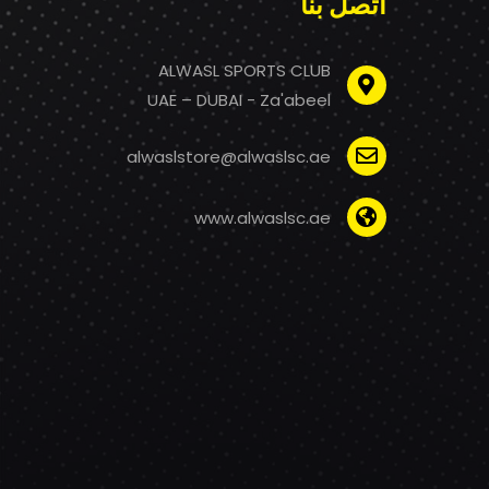
اتصل بنا
ALWASL SPORTS CLUB
UAE – DUBAI - Za'abeel
alwaslstore@alwaslsc.ae
www.alwaslsc.ae