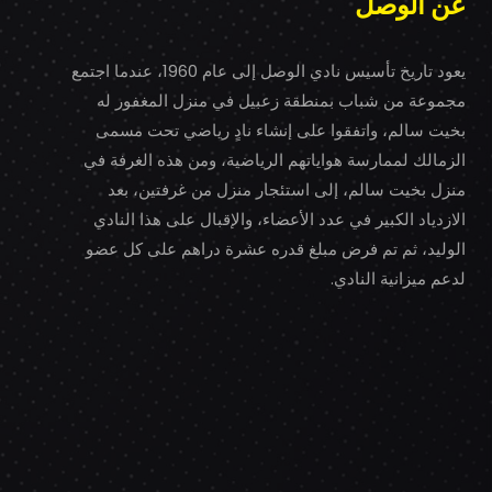
عن الوصل
يعود تاريخ تأسيس نادي الوصل إلى عام 1960، عندما اجتمع
مجموعة من شباب بمنطقة زعبيل في منزل المغفور له
بخيت سالم، واتفقوا على إنشاء نادٍ رياضي تحت مسمى
الزمالك لممارسة هواياتهم الرياضية، ومن هذه الغرفة في
منزل بخيت سالم، إلى استئجار منزل من غرفتين، بعد
الازدياد الكبير في عدد الأعضاء، والإقبال على هذا النادي
الوليد، ثم تم فرض مبلغ قدره عشرة دراهم على كل عضو
لدعم ميزانية النادي.