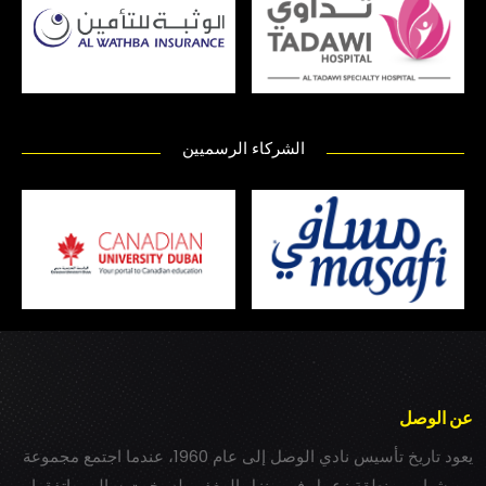
الشركاء الرسميين
عن الوصل
يعود تاريخ تأسيس نادي الوصل إلى عام 1960، عندما اجتمع مجموعة
من شباب بمنطقة زعبيل في منزل المغفور له بخيت سالم، واتفقوا