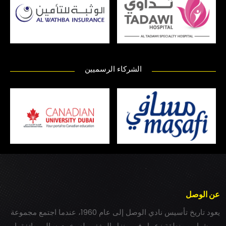
الشركاء الرسميين
عن الوصل
يعود تاريخ تأسيس نادي الوصل إلى عام 1960، عندما اجتمع مجموعة
من شباب بمنطقة زعبيل في منزل المغفور له بخيت سالم، واتفقوا