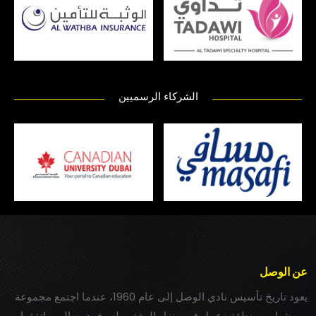
الشركاء الرسميين
عن الوصل
يعود تاريخ تأسيس نادي الوصل إلى عام 1960، عندما اجتمع مجموعة
من شباب بمنطقة زعبيل في منزل المغفور له بخيت سالم، واتفقوا