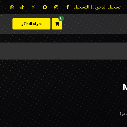
تسجيل الدخول | التسجيل
0
شراء التذاكر
فع.)