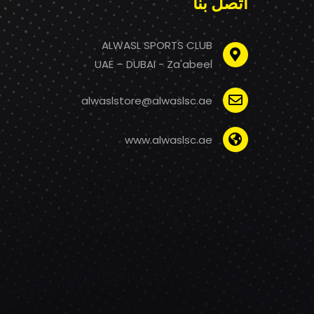
اتصل بنا
ALWASL SPORTS CLUB
UAE – DUBAI - Za'abeel
alwaslstore@alwaslsc.ae
www.alwaslsc.ae