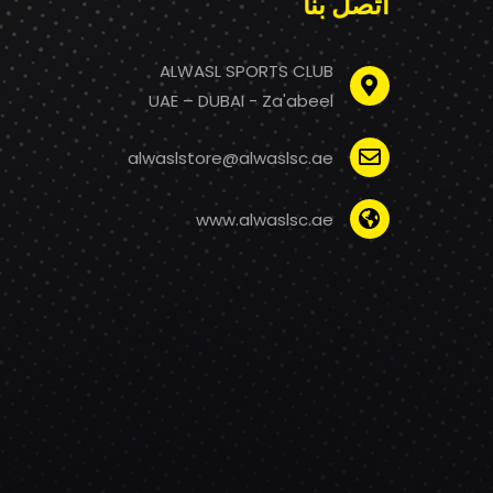
اتصل بنا
ALWASL SPORTS CLUB
UAE – DUBAI - Za'abeel
alwaslstore@alwaslsc.ae
www.alwaslsc.ae