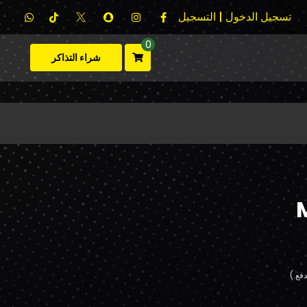
تسجيل الدخول | التسجيل
0
شراء التذاكر
فع.)