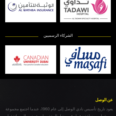
الشركاء الرسميين
عن الوصل
يعود تاريخ تأسيس نادي الوصل إلى عام 1960، عندما اجتمع مجموعة
من شباب بمنطقة زعبيل في منزل المغفور له بخيت سالم، واتفقوا