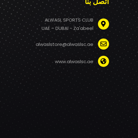
اتصل بنا
ALWASL SPORTS CLUB
UAE – DUBAI - Za'abeel
alwaslstore@alwaslsc.ae
www.alwaslsc.ae