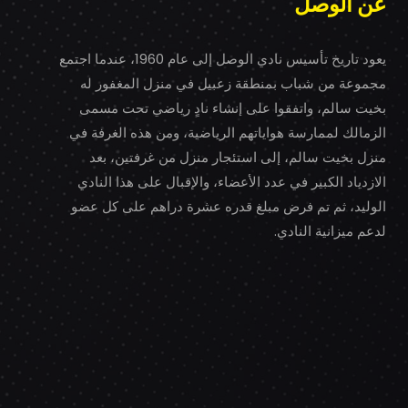
عن الوصل
يعود تاريخ تأسيس نادي الوصل إلى عام 1960، عندما اجتمع
مجموعة من شباب بمنطقة زعبيل في منزل المغفور له
بخيت سالم، واتفقوا على إنشاء نادٍ رياضي تحت مسمى
الزمالك لممارسة هواياتهم الرياضية، ومن هذه الغرفة في
منزل بخيت سالم، إلى استئجار منزل من غرفتين، بعد
الازدياد الكبير في عدد الأعضاء، والإقبال على هذا النادي
الوليد، ثم تم فرض مبلغ قدره عشرة دراهم على كل عضو
لدعم ميزانية النادي.