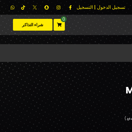
تسجيل الدخول | التسجيل
0
شراء التذاكر
M
فع.)