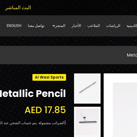
البث المباشر
اديمية
الرياضات
الملاعب
الأخبار
المتجر
تواصل معنا
ENGLISH
Metal
Al Wasl Sports
etallic Pencil
AED 17.85
(الضرائب مشمولة. يتم حساب الشحن عند الد