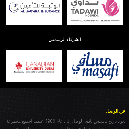
الشركاء الرسميين
عن الوصل
يعود تاريخ تأسيس نادي الوصل إلى عام 1960، عندما اجتمع مجموعة
من شباب بمنطقة زعبيل في منزل المغفور له بخيت سالم، واتفقوا