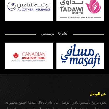
الشركاء الرسميين
عن الوصل
يعود تاريخ تأسيس نادي الوصل إلى عام 1960، عندما اجتمع مجموعة
من شباب بمنطقة زعبيل في منزل المغفور له بخيت سالم، واتفقوا