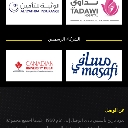
الشركاء الرسميين
عن الوصل
يعود تاريخ تأسيس نادي الوصل إلى عام 1960، عندما اجتمع مجموعة
من شباب بمنطقة زعبيل في منزل المغفور له بخيت سالم، واتفقوا