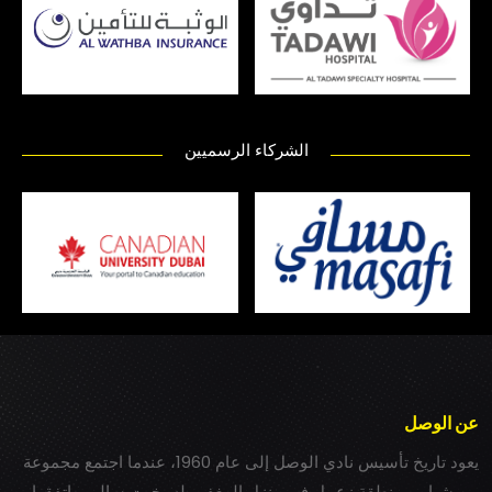
الشركاء الرسميين
عن الوصل
يعود تاريخ تأسيس نادي الوصل إلى عام 1960، عندما اجتمع مجموعة
من شباب بمنطقة زعبيل في منزل المغفور له بخيت سالم، واتفقوا