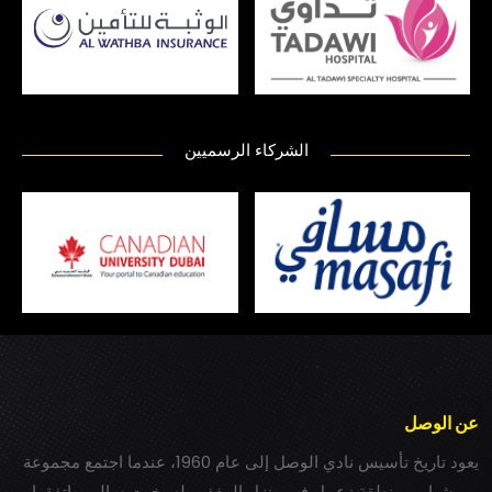
الشركاء الرسميين
عن الوصل
يعود تاريخ تأسيس نادي الوصل إلى عام 1960، عندما اجتمع مجموعة
من شباب بمنطقة زعبيل في منزل المغفور له بخيت سالم، واتفقوا