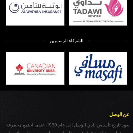
الشركاء الرسميين
عن الوصل
يعود تاريخ تأسيس نادي الوصل إلى عام 1960، عندما اجتمع مجموعة
من شباب بمنطقة زعبيل في منزل المغفور له بخيت سالم، واتفقوا