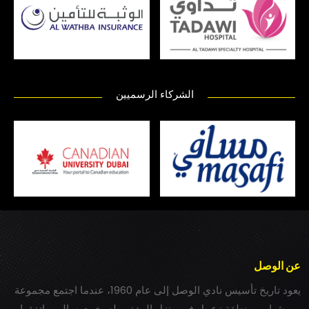
الشركاء الرسميين
عن الوصل
يعود تاريخ تأسيس نادي الوصل إلى عام 1960، عندما اجتمع مجموعة
من شباب بمنطقة زعبيل في منزل المغفور له بخيت سالم، واتفقوا