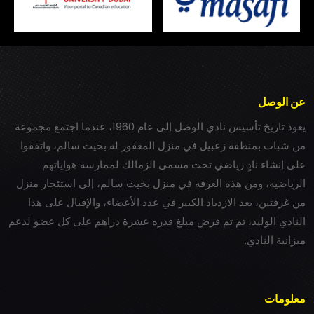
عن الوصل
يعود تاريخ تأسيس نادي الوصل إلى عام 1960، عندما اجتمع مجموعة
من شباب بمنطقة زعبيل في منزل المغفور له بخيت سالم، واتفقوا
على إنشاء نادٍ رياضي تحت مسمى الزمالك لممارسة هواياتهم
الرياضية، ومن هذه الغرفة في منزل بخيت سالم، إلى استئجار منزل
من غرفتين، بعد الازدياد الكبير في عدد الأعضاء، والإقبال على هذا
النادي الوليد، ثم تم فرض مبلغ قدره عشرة دراهم على كل عضو لدعم
ميزانية النادي.
معلومات