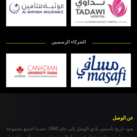
الشركاء الرسميين
عن الوصل
يعود تاريخ تأسيس نادي الوصل إلى عام 1960، عندما اجتمع مجموعة
من شباب بمنطقة زعبيل في منزل المغفور له بخيت سالم، واتفقوا