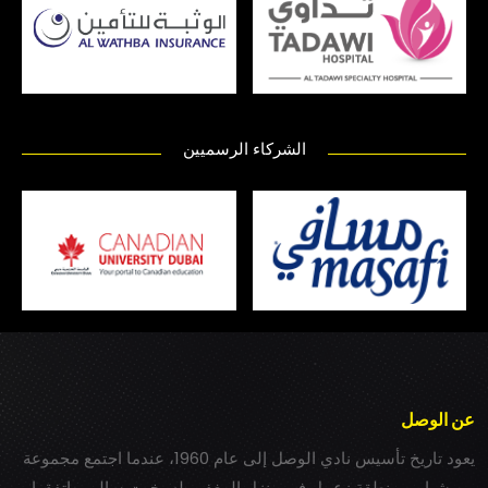
الشركاء الرسميين
عن الوصل
يعود تاريخ تأسيس نادي الوصل إلى عام 1960، عندما اجتمع مجموعة
من شباب بمنطقة زعبيل في منزل المغفور له بخيت سالم، واتفقوا