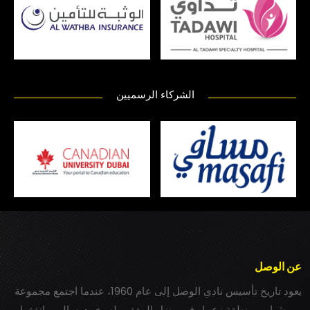
الشركاء الرسميين
عن الوصل
يعود تاريخ تأسيس نادي الوصل إلى عام 1960، عندما اجتمع مجموعة
من شباب بمنطقة زعبيل في منزل المغفور له بخيت سالم، واتفقوا