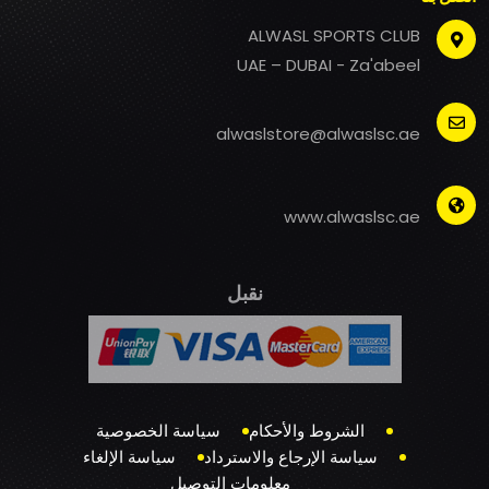
ALWASL SPORTS CLUB
UAE – DUBAI - Za'abeel
alwaslstore@alwaslsc.ae
www.alwaslsc.ae
نقبل
الشروط والأحكام
سياسة الخصوصية
سياسة الإرجاع والاسترداد
سياسة الإلغاء
معلومات التوصيل