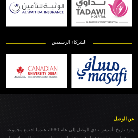
الشركاء الرسميين
عن الوصل
يعود تاريخ تأسيس نادي الوصل إلى عام 1960، عندما اجتمع مجموعة
من شباب بمنطقة زعبيل في منزل المغفور له بخيت سالم، واتفقوا