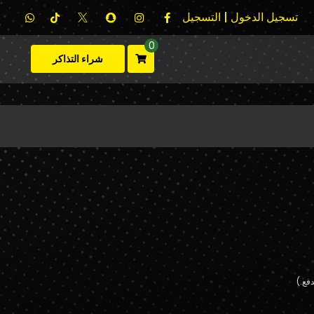
تسجيل الدخول | التسجيل
0
شراء التذاكر
فع.)