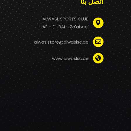
اتصل بنا
ALWASL SPORTS CLUB
UAE – DUBAI - Za'abeel
alwaslstore@alwaslsc.ae
www.alwaslsc.ae