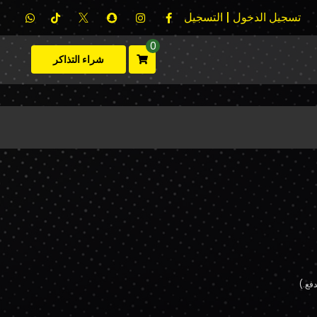
تسجيل الدخول | التسجيل
0
شراء التذاكر
فع.)