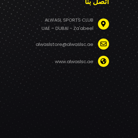
اتصل بنا
ALWASL SPORTS CLUB
UAE – DUBAI - Za'abeel
alwaslstore@alwaslsc.ae
www.alwaslsc.ae