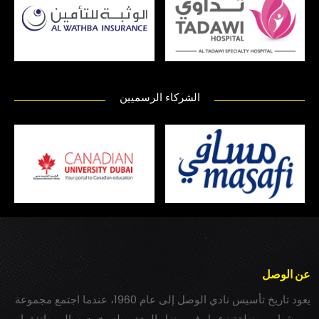
الشركاء الرسميين
عن الوصل
يعود تاريخ تأسيس نادي الوصل إلى عام 1960، عندما اجتمع مجموعة
من شباب بمنطقة زعبيل في منزل المغفور له بخيت سالم، واتفقوا