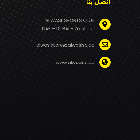
اتصل بنا
ALWASL SPORTS CLUB
UAE – DUBAI - Za'abeel
alwaslstore@alwaslsc.ae
www.alwaslsc.ae