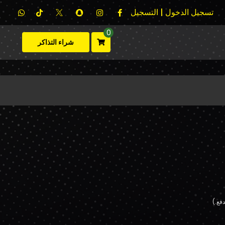
تسجيل الدخول | التسجيل
0
شراء التذاكر
فع.)