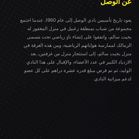
عن الوصل
يعود تاريخ تأسيس نادي الوصل إلى عام 1960، عندما اجتمع
مجموعة من شباب بمنطقة زعبيل في منزل المغفور له
بخيت سالم، واتفقوا على إنشاء نادٍ رياضي تحت مسمى
الزمالك لممارسة هواياتهم الرياضية، ومن هذه الغرفة في
منزل بخيت سالم، إلى استئجار منزل من غرفتين، بعد
الازدياد الكبير في عدد الأعضاء، والإقبال على هذا النادي
الوليد، ثم تم فرض مبلغ قدره عشرة دراهم على كل عضو
لدعم ميزانية النادي.