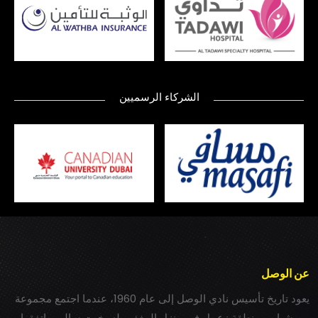
الشركاء الرسميين
عن الوصل
يعود تاريخ تأسيس نادي الوصل إلى عام 1960، عندما اجتمع مجموعة
من شباب بمنطقة زعبيل في منزل المغفور له بخيت سالم، واتفقوا