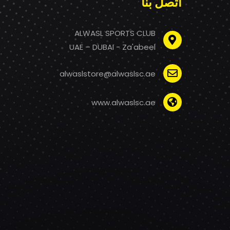
اتصل بنا
ALWASL SPORTS CLUB
UAE – DUBAI - Za'abeel
alwaslstore@alwaslsc.ae
www.alwaslsc.ae