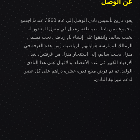
عن الوصل
يعود تاريخ تأسيس نادي الوصل إلى عام 1960، عندما اجتمع
مجموعة من شباب بمنطقة زعبيل في منزل المغفور له
بخيت سالم، واتفقوا على إنشاء نادٍ رياضي تحت مسمى
الزمالك لممارسة هواياتهم الرياضية، ومن هذه الغرفة في
منزل بخيت سالم، إلى استئجار منزل من غرفتين، بعد
الازدياد الكبير في عدد الأعضاء، والإقبال على هذا النادي
الوليد، ثم تم فرض مبلغ قدره عشرة دراهم على كل عضو
لدعم ميزانية النادي.